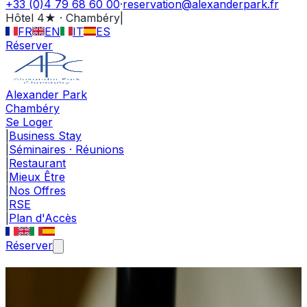
+33 (0)4 79 68 60 00
·
reservation@alexanderpark.fr
Hôtel 4★ · Chambéry
|
FR
EN
IT
ES
Réserver
Alexander Park
Chambéry
Se Loger
|
Business Stay
|
Séminaires · Réunions
|
Restaurant
|
Mieux Être
|
Nos Offres
|
RSE
|
Plan d'Accès
Réserver
Éditorial