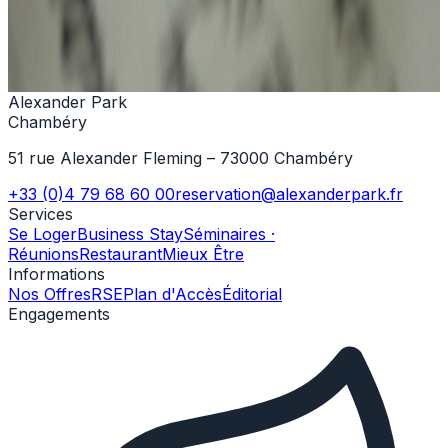
+33 (0)4 79 68 60 00
Nous contacter
Alexander Park
Chambéry
51 rue Alexander Fleming – 73000 Chambéry
+33 (0)4 79 68 60 00
reservation@alexanderpark.fr
Services
Se Loger
Business Stay
Séminaires ·
Réunions
Restaurant
Mieux Être
Informations
Nos Offres
RSE
Plan d'Accès
Éditorial
Engagements