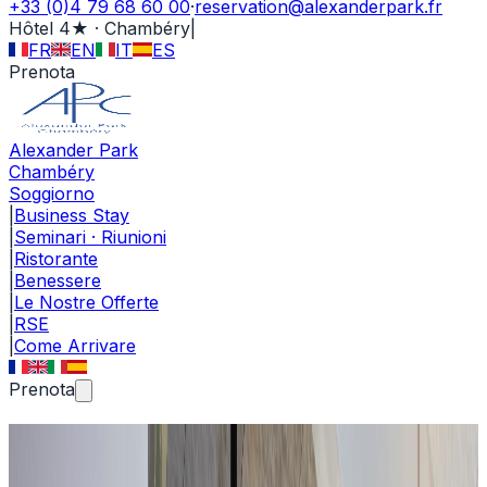
+33 (0)4 79 68 60 00
·
reservation@alexanderpark.fr
Hôtel 4★ · Chambéry
|
FR
EN
IT
ES
Prenota
Alexander Park
Chambéry
Soggiorno
|
Business Stay
|
Seminari · Riunioni
|
Ristorante
|
Benessere
|
Le Nostre Offerte
|
RSE
|
Come Arrivare
Prenota
Ristorante Côté Jardin