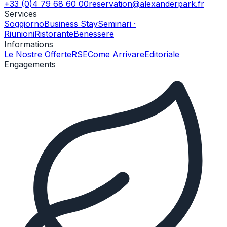
+33 (0)4 79 68 60 00
reservation@alexanderpark.fr
Services
Soggiorno
Business Stay
Seminari ·
Riunioni
Ristorante
Benessere
Informations
Le Nostre Offerte
RSE
Come Arrivare
Editoriale
Engagements