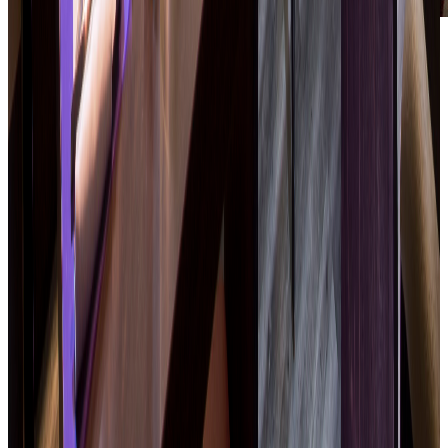
Il ristorante degli appuntamenti
professionali
Pranzi d'affari rapidi e di qualità
Pasti di gruppo, équipe · tavoli riservati
Cocktail, networking · cene di seminario
Aperto dal lunedì al venerdì · Parcheggio gratuito in loco
· Prenotazione consigliata
Prenotare un tavolo