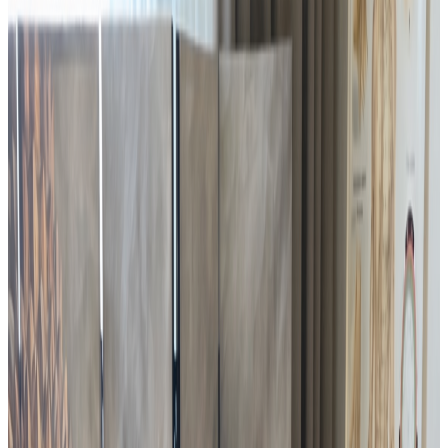
Prendre le temps, simplement.
À l'Alexander Park Chambéry, nous avons souhaité
proposer un espace de respiration, accessible, naturel
et sans artifice.
Les soins avec notre partenaire Escale
Massage
Nous collaborons avec Escale Massage, praticiens
spécialisés dans les soins de détente et de récupération.