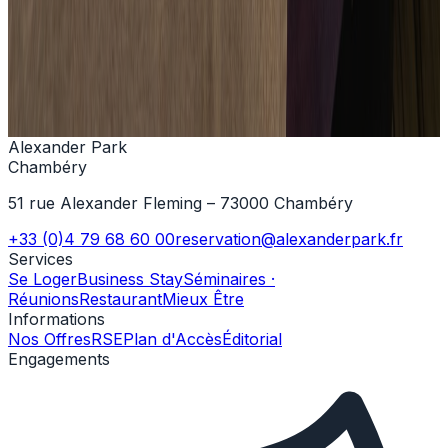
+33 (0)4 79 68 60 00
Nous contacter
Alexander Park
Chambéry
51 rue Alexander Fleming – 73000 Chambéry
+33 (0)4 79 68 60 00
reservation@alexanderpark.fr
Services
Se Loger
Business Stay
Séminaires ·
Réunions
Restaurant
Mieux Être
Informations
Nos Offres
RSE
Plan d'Accès
Éditorial
Engagements