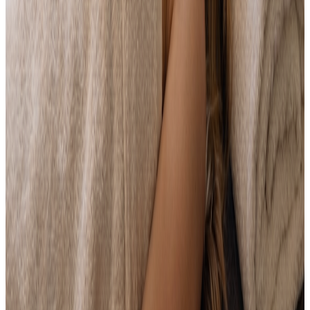
Idéal après un trajet long ou une activité en
montagne
La Piscine
Profitez de notre piscine en plein air, nichée au cœur du
parc arboré de l'hôtel. Un espace de détente accessible
à tous les résidents pour se ressourcer entre deux
réunions ou en fin de journée.